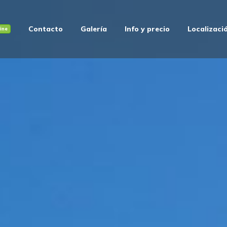
Contacto
Galería
Info y precio
Localizaci
ine